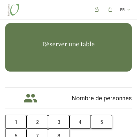
FR
Réserver une table
Nombre de personnes
1
2
3
4
5
6
7
8